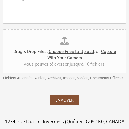
*
s
o
m
s
a
g
e
*
F
i
l
e
Drag & Drop Files,
Choose Files to Upload
, or
Capture
U
With Your Camera
p
Vous pouvez téléverser jusqu’à 10 fichiers.
l
o
a
Fichiers Autorisés: Audios, Archives, Images, Vidéos, Documents Office®
d
ENVOYER
1734, rue Dublin, Inverness (Québec) G0S 1K0, CANADA